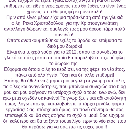
Σας εύχομαι να έχετε Υγεία, Ευτυχία Αγάπη και ότι άλλο
επιθυμείτε και είθε ο νέος χρόνος που θα έρθει, να είναι ένας
χρόνος, που θα μας φέρει μόνο καλά!
Πριν από λίγες μέρες είχα μια πρόσκληση από την γλυκιά
φίλη, Ρένα Χριστοδούλου, για την Χριστουγεννιάτικη
ανταλλαγή δώρων και ομολογώ πως μου άρεσε πάρα πολύ
σαν ιδέα!
Οπότε ανασκουμπώθηκα εχθές το βράδυ και ετοίμασα το
δικό μου δωράκι!
Είναι ένα τυχερό γούρι για το 2012, όπου το συνοδεύει το
γλυκό κουτάκι, μέσα στο οποίο θα παραλάβει η τυχερή φίλη
το δωράκι της!
Εύχομαι σε όποια φίλη το κερδίσει, να της φέρει το νέο έτος,
πάνω από όλα Υγεία, Τύχη και ότι άλλο επιθυμεί!
Επίσης θα ήθελα να ζητήσω μια μεγάλη συγνώμη από όλες
τις φίλες και αναγνώστριες, που μπαίνουν συνεχώς στο blog
μου και μου αφήνουν τα υπέροχα σχόλιά τους, ενώ εγώ, δεν
έχω μπει σχεδόν σε κανένα! Το γνωρίζω, είμαι αδικαιολόγητη
όμως, λόγω εποχής, καταλαβαίνετε, υπάρχει μεγάλο φόρτο
εργασίας! Σας υπόσχομαι όμως, ότι πολύ σύντομα θα σας
επισκεφθώ και θα σας αφήσω τα σχόλια μου!! Σας εύχομαι
ότι καλύτερο και θα τα ξαναπούμε λίγο πριν το νέο έτος, που
θα περάσω για να σας πω τις ευχές μου!!!