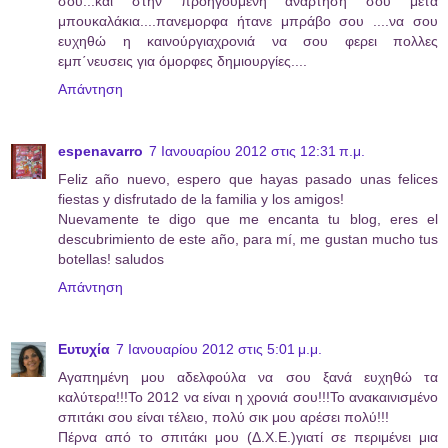
σου...και στην προηγούμενη αναρτησή σου μετα
μπουκαλάκια....πανεμορφα ήτανε μπράβο σου ....να σου
ευχηθώ η καινούργιαχρονιά να σου φερει πολλες
εμπ΄νευσεις για όμορφες δημιουργίες....
Απάντηση
espenavarro
7 Ιανουαρίου 2012 στις 12:31 π.μ.
Feliz año nuevo, espero que hayas pasado unas felices
fiestas y disfrutado de la familia y los amigos!
Nuevamente te digo que me encanta tu blog, eres el
descubrimiento de este año, para mí, me gustan mucho tus
botellas! saludos
Απάντηση
Ευτυχία
7 Ιανουαρίου 2012 στις 5:01 μ.μ.
Αγαπημένη μου αδελφούλα να σου ξανά ευχηθώ τα
καλύτερα!!!Το 2012 να είναι η χρονιά σου!!!Το ανακαινισμένο
σπιτάκι σου είναι τέλειο, πολύ σικ μου αρέσει πολύ!!!
Πέρνα από το σπιτάκι μου (Δ.Χ.Ε.)γιατί σε περιμένει μια